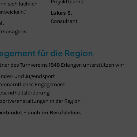
Projektteams."
nn sich fachlich
entwickeln."
Lukas S.
Consultant
M.
tmanagerin
agement für die Region
rtner des Turnvereins 1848 Erlangen unterstützen wir:
inder- und Jugendsport
hrenamtliches Engagement
esundheitsförderung
portveranstaltungen in der Region
verbindet – auch im Berufsleben.