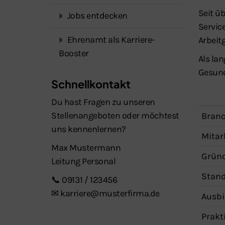
Seit ü
Jobs entdecken
Servic
Ehrenamt als Karriere-
Arbeit
Booster
Als la
Gesund
Schnellkontakt
Du hast Fragen zu unseren
Stellenangeboten oder möchtest
Bran
uns kennenlernen?
Mitar
Max Mustermann
Grün
Leitung Personal
Stand
📞 09131 / 123456
✉ karriere@musterfirma.de
Ausbi
Prakt