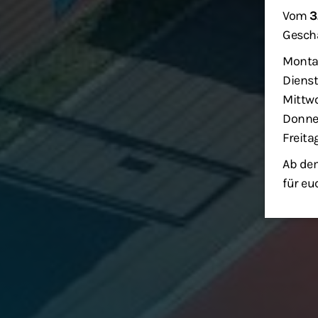
Vom
3
Geschä
Monta
Dienst
Mittwo
Donner
Freita
Ab dem
für eu