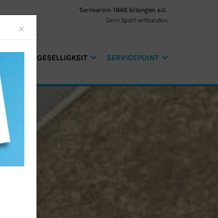
Turnverein 1848 Erlangen e.V.
Dem Sport verbunden.
Close
×
GEN UND GESELLIGKEIT
SERVICEPOINT