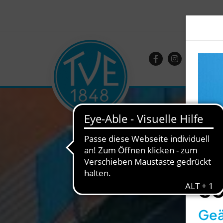
So
Geä