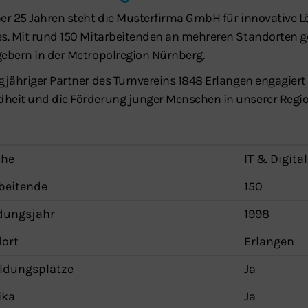
ber 25 Jahren steht die Musterfirma GmbH für innovative L
es. Mit rund 150 Mitarbeitenden an mehreren Standorten 
gebern in der Metropolregion Nürnberg.
Schließen
ngjähriger Partner des Turnvereins 1848 Erlangen engagier
heit und die Förderung junger Menschen in unserer Regio
che
IT & Digita
beitende
150
dungsjahr
1998
ort
Erlangen
ldungsplätze
Ja
ika
Ja