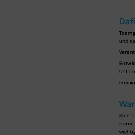
Dafü
Teamg
und ge
Veran
Entwi
Untern
Innova
War
Sport 
Fairne
wichtig