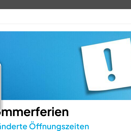
TV 1848
ANGEBOTE
VERANSTALTUN
mmerferien
nderte Öffnungszeiten