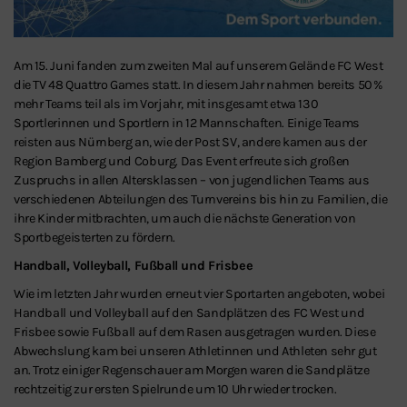
Am 15. Juni fanden zum zweiten Mal auf unserem Gelände FC West
die TV 48 Quattro Games statt. In diesem Jahr nahmen bereits 50 %
mehr Teams teil als im Vorjahr, mit insgesamt etwa 130
Sportlerinnen und Sportlern in 12 Mannschaften. Einige Teams
reisten aus Nürnberg an, wie der Post SV, andere kamen aus der
Region Bamberg und Coburg. Das Event erfreute sich großen
Zuspruchs in allen Altersklassen – von jugendlichen Teams aus
verschiedenen Abteilungen des Turnvereins bis hin zu Familien, die
ihre Kinder mitbrachten, um auch die nächste Generation von
Sportbegeisterten zu fördern.
Handball, Volleyball, Fußball und Frisbee
Wie im letzten Jahr wurden erneut vier Sportarten angeboten, wobei
Handball und Volleyball auf den Sandplätzen des FC West und
Frisbee sowie Fußball auf dem Rasen ausgetragen wurden. Diese
Abwechslung kam bei unseren Athletinnen und Athleten sehr gut
an. Trotz einiger Regenschauer am Morgen waren die Sandplätze
rechtzeitig zur ersten Spielrunde um 10 Uhr wieder trocken.