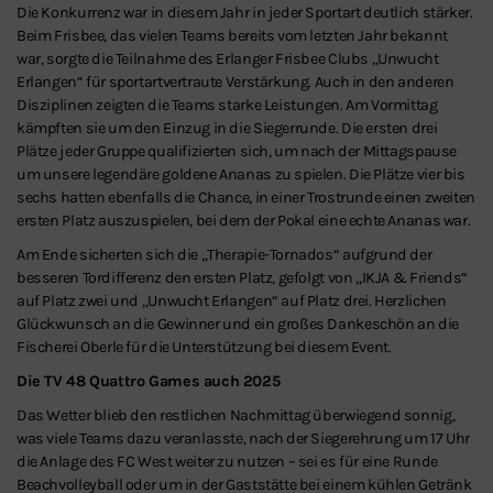
Die Konkurrenz war in diesem Jahr in jeder Sportart deutlich stärker.
Beim Frisbee, das vielen Teams bereits vom letzten Jahr bekannt
war, sorgte die Teilnahme des Erlanger Frisbee Clubs „Unwucht
Erlangen“ für sportartvertraute Verstärkung. Auch in den anderen
Disziplinen zeigten die Teams starke Leistungen. Am Vormittag
kämpften sie um den Einzug in die Siegerrunde. Die ersten drei
Plätze jeder Gruppe qualifizierten sich, um nach der Mittagspause
um unsere legendäre goldene Ananas zu spielen. Die Plätze vier bis
sechs hatten ebenfalls die Chance, in einer Trostrunde einen zweiten
ersten Platz auszuspielen, bei dem der Pokal eine echte Ananas war.
Am Ende sicherten sich die „Therapie-Tornados“ aufgrund der
besseren Tordifferenz den ersten Platz, gefolgt von „IKJA & Friends“
auf Platz zwei und „Unwucht Erlangen“ auf Platz drei. Herzlichen
Glückwunsch an die Gewinner und ein großes Dankeschön an die
Fischerei Oberle für die Unterstützung bei diesem Event.
Die TV 48 Quattro Games auch 2025
Das Wetter blieb den restlichen Nachmittag überwiegend sonnig,
was viele Teams dazu veranlasste, nach der Siegerehrung um 17 Uhr
die Anlage des FC West weiter zu nutzen – sei es für eine Runde
Beachvolleyball oder um in der Gaststätte bei einem kühlen Getränk