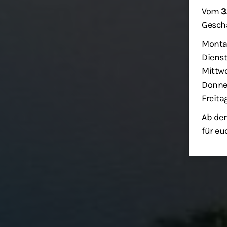
Vom
3
Geschä
Monta
Dienst
Mittwo
Donner
Freita
Ab dem
für eu