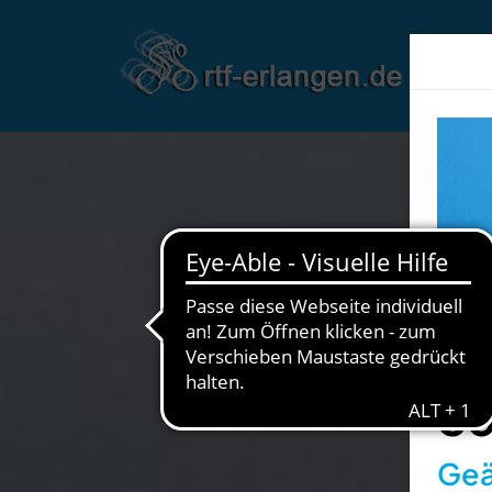
So
Geä