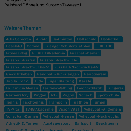
Reinhard Döhnel und Kurosch Tawassoli
Weitere Themen
48er Senioren
Aikido
Badminton
Ballschule
Basketball
Beach48
Corona
Erlanger Schülertriathlon
FEBELINO
FitnessBlog
Fußball Akademie
Fussball-Damen
Fussball-Herren
Fussball-Nachwuchs
Fussball-Nachwuchs-A1
Fussball-Nachwuchs-E2
Gewichtheben
Handball - HC Erlangen
Hauptverein
Jubiläum 175
Judo
Jugendleitung
Karate
Lauf in die Mönau
Laufen+Walking
Leichtathletik
Lungerer
Partnerstory
Ringen
RTF
Rugby
Schach
Sportschule
Tennis
Tischtennis
Trampolin
Triathlon
Turnen
TV-Vital
TV48 Akademie
Vision Vital
Volleyball-Allgemein
Volleyball-Damen
Volleyball-Herren
Volleyball-Nachwuchs
Athletik & Turnen
Ausdauersport
Ballsport
Beachtennis
Fitness & Gymnastik
Inklusion
Kampfsport