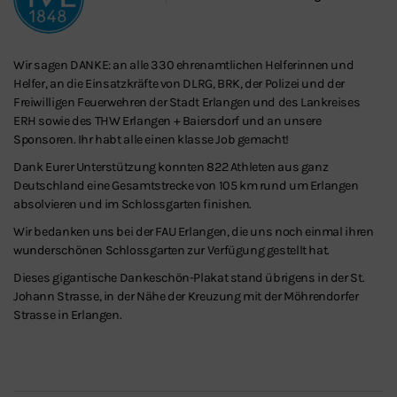
Wir sagen DANKE: an alle 330 ehrenamtlichen Helferinnen und
Helfer, an die Einsatzkräfte von DLRG, BRK, der Polizei und der
Freiwilligen Feuerwehren der Stadt Erlangen und des Lankreises
ERH sowie des THW Erlangen + Baiersdorf und an unsere
Sponsoren. Ihr habt alle einen klasse Job gemacht!
Dank Eurer Unterstützung konnten 822 Athleten aus ganz
Deutschland eine Gesamtstrecke von 105 km rund um Erlangen
absolvieren und im Schlossgarten finishen.
Wir bedanken uns bei der FAU Erlangen, die uns noch einmal ihren
wunderschönen Schlossgarten zur Verfügung gestellt hat.
Dieses gigantische Dankeschön-Plakat stand übrigens in der St.
Johann Strasse, in der Nähe der Kreuzung mit der Möhrendorfer
Strasse in Erlangen.