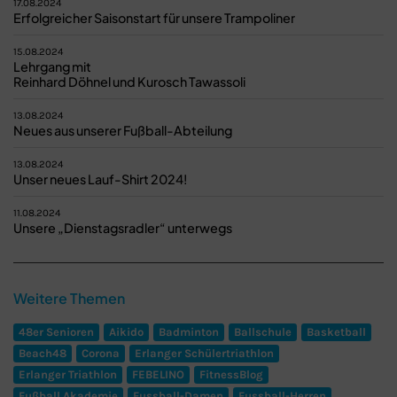
17.08.2024
Erfolgreicher Saisonstart für unsere Trampoliner
15.08.2024
Lehrgang mit
Reinhard Döhnel und Kurosch Tawassoli
13.08.2024
Neues aus unserer Fußball-Abteilung
13.08.2024
Unser neues Lauf-Shirt 2024!
11.08.2024
Unsere „Dienstagsradler“ unterwegs
Weitere Themen
48er Senioren
Aikido
Badminton
Ballschule
Basketball
Beach48
Corona
Erlanger Schülertriathlon
Erlanger Triathlon
FEBELINO
FitnessBlog
Fußball Akademie
Fussball-Damen
Fussball-Herren