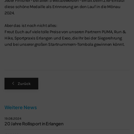
Jeder Finisher - bei allen 5 Wettbewerben - erhält beim Ziel-Einlauf
diese schöne Medaille als Erinnerung an den Lauf in die Mönau
2024.
Aber das ist noch nicht alles:
Freut Euch auf viele tolle Preise von unseren Partnern PUMA, Run &
Hike, Sportpraxis Erlangen und Exeo, die Ihr bei der Siegerehrung
und bei unserer großen Startnummern-Tombola gewinnen könnt.
Zurück
Weitere News
19.08.2024
20 Jahre Rollisport in Erlangen