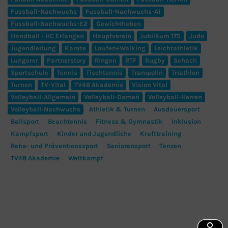
Fussball-Nachwuchs
Fussball-Nachwuchs-A1
Fussball-Nachwuchs-E2
Gewichtheben
Handball - HC Erlangen
Hauptverein
Jubiläum 175
Judo
Jugendleitung
Karate
Laufen+Walking
Leichtathletik
Lungerer
Partnerstory
Ringen
RTF
Rugby
Schach
Sportschule
Tennis
Tischtennis
Trampolin
Triathlon
Turnen
TV-Vital
TV48 Akademie
Vision Vital
Volleyball-Allgemein
Volleyball-Damen
Volleyball-Herren
Volleyball-Nachwuchs
Athletik & Turnen
Ausdauersport
Ballsport
Beachtennis
Fitness & Gymnastik
Inklusion
Kampfsport
Kinder und Jugendliche
Krafttraining
Reha- und Präventionssport
Seniorensport
Tanzen
TV48 Akademie
Wettkampf