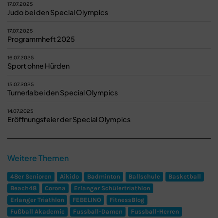
17.07.2025
Judo bei den Special Olympics
17.07.2025
Programmheft 2025
16.07.2025
Sport ohne Hürden
15.07.2025
Turnerla bei den Special Olympics
14.07.2025
Eröffnungsfeier der Special Olympics
Weitere Themen
48er Senioren
Aikido
Badminton
Ballschule
Basketball
Beach48
Corona
Erlanger Schülertriathlon
Erlanger Triathlon
FEBELINO
FitnessBlog
Fußball Akademie
Fussball-Damen
Fussball-Herren