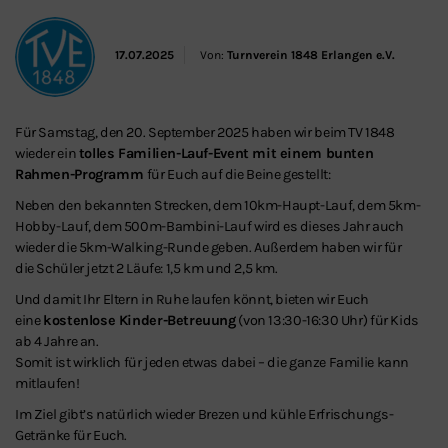
17.07.2025
Von:
Turnverein 1848 Erlangen e.V.
Für Samstag, den 20. September 2025 haben wir beim TV 1848
wieder ein
tolles Familien-Lauf-Event mit einem bunten
Rahmen-Programm
für Euch auf die Beine gestellt:
Neben den bekannten Strecken, dem 10km-Haupt-Lauf, dem 5km-
Hobby-Lauf, dem 500m-Bambini-Lauf wird es dieses Jahr auch
wieder die 5km-Walking-Runde geben. Außerdem haben wir für
die Schüler jetzt 2 Läufe: 1,5 km und 2,5 km.
Und damit Ihr Eltern in Ruhe laufen könnt, bieten wir Euch
eine
kostenlose Kinder-Betreuung
(von 13:30-16:30 Uhr) für Kids
ab 4 Jahre an.
Somit ist wirklich für jeden etwas dabei – die ganze Familie kann
mitlaufen!
Im Ziel gibt’s natürlich wieder Brezen und kühle Erfrischungs-
Getränke für Euch.