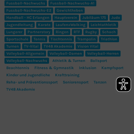
Fussball-Nachwuchs
Fussball-Nachwuchs-A1
Fussball-Nachwuchs-E2
Gewichtheben
Handball - HC Erlangen
Hauptverein
Jubiläum 175
Judo
Jugendleitung
Karate
Laufen+Walking
Leichtathletik
Lungerer
Partnerstory
Ringen
RTF
Rugby
Schach
Sportschule
Tennis
Tischtennis
Trampolin
Triathlon
Turnen
TV-Vital
TV48 Akademie
Vision Vital
Volleyball-Allgemein
Volleyball-Damen
Volleyball-Herren
Volleyball-Nachwuchs
Athletik & Turnen
Ballsport
Beachtennis
Fitness & Gymnastik
Inklusion
Kampfsport
Kinder und Jugendliche
Krafttraining
Reha- und Präventionssport
Seniorensport
Tanzen
TV48 Akademie